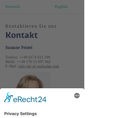
Deutsch
English
Kontaktieren Sie uns
Kontakt
Susanne Feistel
Telefon: ++49
6174 921 199
Mobil: ++49
176 55 097 462
E-Mail:
info (at) pr-realvalue.com
Christian Schulz