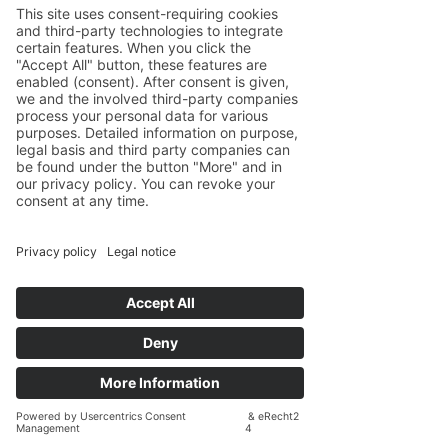
Mobil: ++49
160 91 657 589
E-Mail:
christian (at) pr-realvalue.com
Home
/
Start
Data Privacy
/
Datenschutz
Imprint
/
Impressum
P&R Investment Management Limited